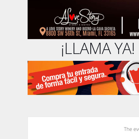
¡LLAMA YA!
The eve