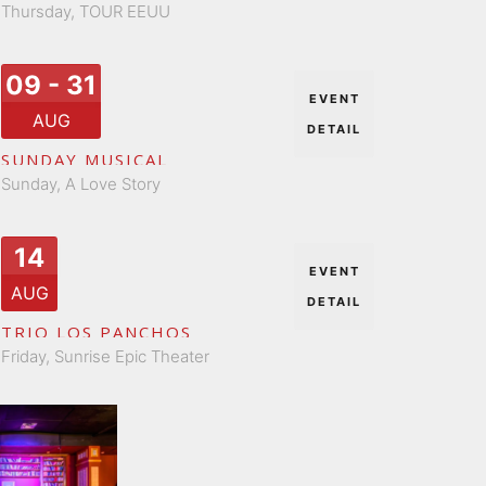
Thursday,
TOUR EEUU
09 - 31
EVENT
AUG
DETAIL
SUNDAY MUSICAL
Sunday,
A Love Story
14
EVENT
AUG
DETAIL
TRIO LOS PANCHOS
Friday,
Sunrise Epic Theater