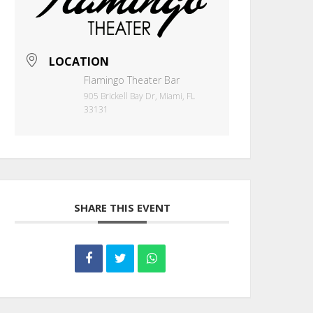
LOCATION
Flamingo Theater Bar
905 Brickell Bay Dr, Miami, FL
33131
SHARE THIS EVENT